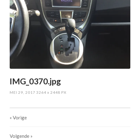
IMG_0370.jpg
MEI 29, 2017
3264
x
2448 PX
« Vorige
Volgende
»