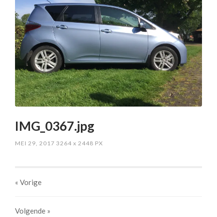
IMG_0367.jpg
MEI 29, 2017
3264
x
2448 PX
« Vorige
Volgende
»