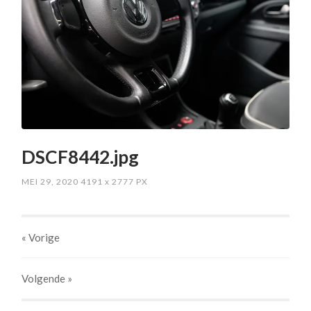
DSCF8442.jpg
MEI 29, 2020
4191
x
2777 PX
« Vorige
Volgende
»