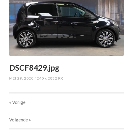
DSCF8429.jpg
MEI 29, 2020
4240
x
2832 PX
« Vorige
Volgende
»